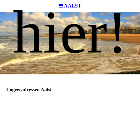
hier!
AALST
Logeeradressen Aalst