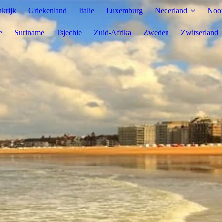
nkrijk
Griekenland
Italie
Luxemburg
Nederland
Noo
e
Suriname
Tsjechie
Zuid-Afrika
Zweden
Zwitserland