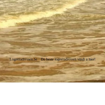
Logeeradressen.be
De beste logeeradressen vindt u hier!