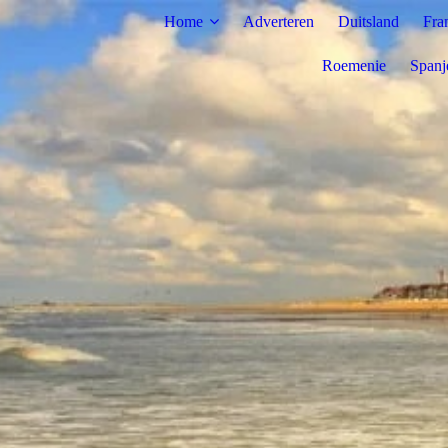
Home
Adverteren
Duitsland
Fra
Roemenie
Spanj