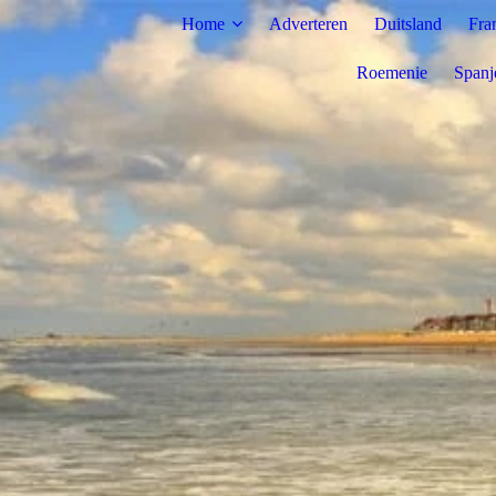
Home
Adverteren
Duitsland
Fra
Roemenie
Spanj