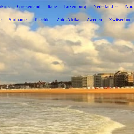
nkrijk
Griekenland
Italie
Luxemburg
Nederland
Noo
e
Suriname
Tsjechie
Zuid-Afrika
Zweden
Zwitserland