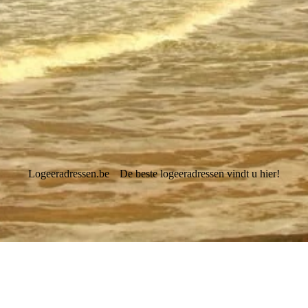
Logeeradressen.be
De beste logeeradressen vindt u hier!