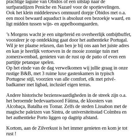
prachtige lagune van Óbidos of een uitstap naar de
surfparadijzen Peniche en Nazaré voor de sportievelingen.
Ook het klein middeleeuws ommuurd dorpje Óbidos met o.a.
een mooi bewaard aquaduct is absoluut een bezoekje waard, en
ligt midden tussen wijn- en appelboomgaarden.
’s Morgens wacht je een uitgebreid en overheerlijk ontbijtbuffet,
vooraleer je op ontdekking gaat door het authentieke Portugal.
Wil je ter plaatse relaxen, dan ben je bij ons aan het juiste adres
en kan je heerlijk vertoeven in de mooie zonnige tuin met
zomerzwembad, genieten van de rust op de patio of even een
partijtje petanque spelen.
Op het einde van de dag verwelkomen wij jullie graag in onze
rustige B&B, met 3 ruime luxe gastenkamers in typisch
Portugese stijl, voorzien van alle comfort, elk met privé-
badkamer met ligbad, inclusief eigen terras.
Andere historische bezienswaardigheden in de streek zijn o.a.
het beroemde bedevaartsoord Fátima, de kloosters van
Alcobaça, Batalha en Tomar. Zelfs de steden Lissabon met de
magische paleizen van Sintra, de universiteitsstad Coímbra en
het authentieke Porto liggen op dagtrip afstand.
Kortom, aan de Zilverkust is het immer genieten en kom je tot
rust !