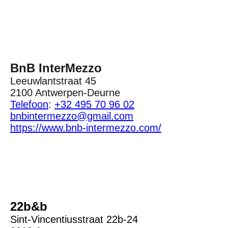
Badkamer_1
BnB InterMezzo
Leeuwlantstraat 45
2100 Antwerpen-Deurne
Telefoon
:
+32 495 70 96 02
bnbintermezzo@gmail.com
https://www.bnb-intermezzo.com/
P4190004
DSC00839_websize
DSC00648_websize
22b&b
Sint-Vincentiusstraat 22b-24