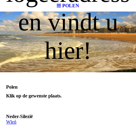
POLEN
en vindt u
hier!
Polen
Klik op de gewenste plaats.
Neder-Silezië
Wleń