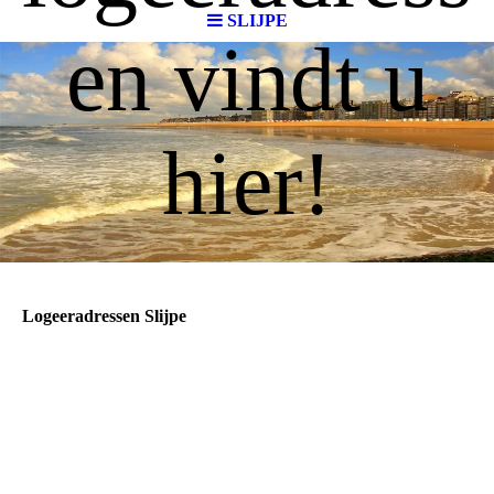
SLIJPE
en vindt u
hier!
Logeeradressen Slijpe