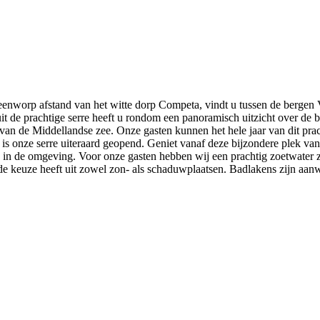
eenworp afstand van het witte dorp Competa, vindt u tussen de bergen V
t de prachtige serre heeft u rondom een panoramisch uitzicht over de 
 van de Middellandse zee. Onze gasten kunnen het hele jaar van dit prach
 is onze serre uiteraard geopend. Geniet vanaf deze bijzondere plek van
jes in de omgeving. Voor onze gasten hebben wij een prachtig zoetwate
de keuze heeft uit zowel zon- als schaduwplaatsen. Badlakens zijn aanwe