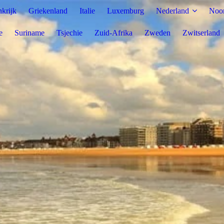
nkrijk
Griekenland
Italie
Luxemburg
Nederland
Noo
e
Suriname
Tsjechie
Zuid-Afrika
Zweden
Zwitserland