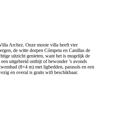
illa Archez. Onze mooie villa heeft vier
bergen, de witte dorpen Cómpeta en Canillas de
tige uitzicht genieten, want het is mogelijk de
 een uitgebreid ontbijt of bewonder ’s avonds
r zwembad (8×4 m) met ligbedden, parasols en een
zig en overal is gratis wifi beschikbaar.