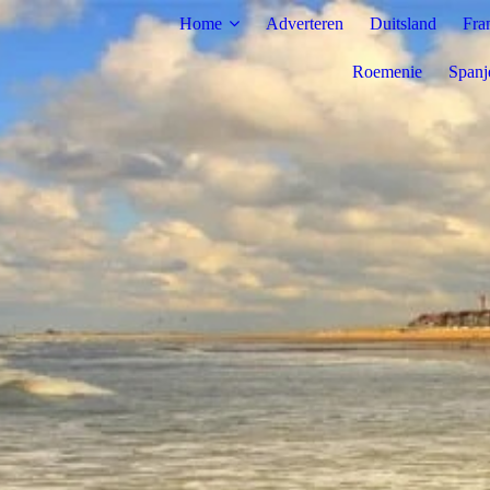
Home
Adverteren
Duitsland
Fra
Roemenie
Spanj