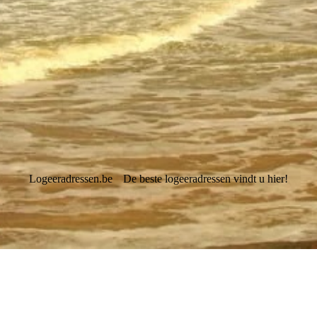
Logeeradressen.be
De beste logeeradressen vindt u hier!