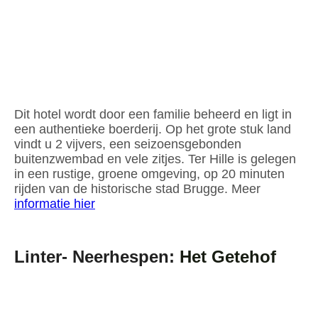
1
9072773
f224aeea-4f6f-4860-808c-38b6041da1e2_tcm14-109604
Dit hotel wordt door een familie beheerd en ligt in
een authentieke boerderij. Op het grote stuk land
vindt u 2 vijvers, een seizoensgebonden
buitenzwembad en vele zitjes. Ter Hille is gelegen
in een rustige, groene omgeving, op 20 minuten
rijden van de historische stad Brugge. Meer
informatie hier
Linter- Neerhespen:
Het Getehof
20201031_135535_resized