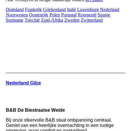
Duitsland
Frankrijk
Griekenland
Italië
Luxemburg
Nederland
Noorwegen
Oostenrijk
Polen
Portugal
Roemenië
Spanje
Suriname
Tsjechië
Zuid-Afrika
Zweden
Zwitserland
Nederland Gilze
B&B De Biestraatse Weide
Bij onze sfeervolle B&B staat ontspanning centraal.
Geniet van een heerlijke overnachting in een rustige
omgeving, waar comfort en gastvrijheid