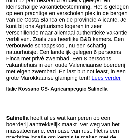
ruim 17 jaar bestaand landelijk gelegen en
kleinschalige vakantiebestemming. Het is gelegen
op een prachtige en verscholen plek in de bergen
van de Costa Blanca en de provincie Alicante. Je
kunt bij ons Agriturismo logeren in zeer
verschillende maar allemaal authentieke vakantie
verblijven. Zoals zes heerlijke B&B kamers. Een
verbouwde schaapskooi, nu een schattig
natuurhuisje. Een landelijk gelegen 6 persoons
Finca met privé zwembad. Een 8 persoons
vakantiehuis in een oude Valenciaanse boerderij
met eigen zwembad. En last but not least, in een
grote Marokkaanse glamping tent!
Lees verder
Italie Rossano CS- Agricampeggio Salinella
Salinella
heeft alles wat kamperen op een
boerderij aantrekkelijk maakt. Ver weg van het
massatoerisme, een oase van rust. Het is een
prachtige locatie om kennis te maken met de