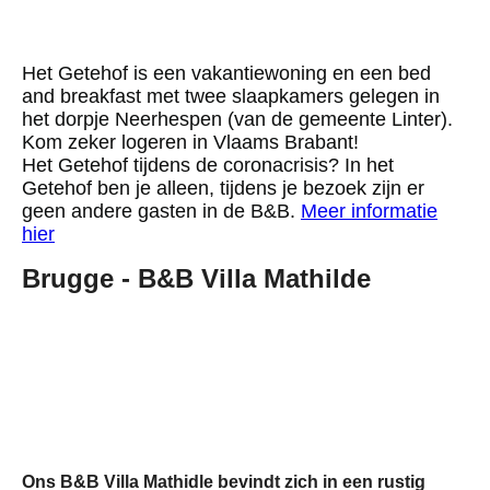
20201111_165354_resized
1
Het Getehof
is een vakantiewoning en een bed
and breakfast met twee slaapkamers gelegen in
het dorpje Neerhespen (van de gemeente Linter).
Kom zeker logeren in Vlaams Brabant!
Het Getehof tijdens de coronacrisis? In het
Getehof ben je alleen, tijdens je bezoek zijn er
geen andere gasten in de B&B.
Meer informatie
hier
Brugge - B&B Villa Mathilde
DSCN0969
DSCN2721
DSCN2874
Ons B&B Villa Mathidle bevindt zich in een rustig