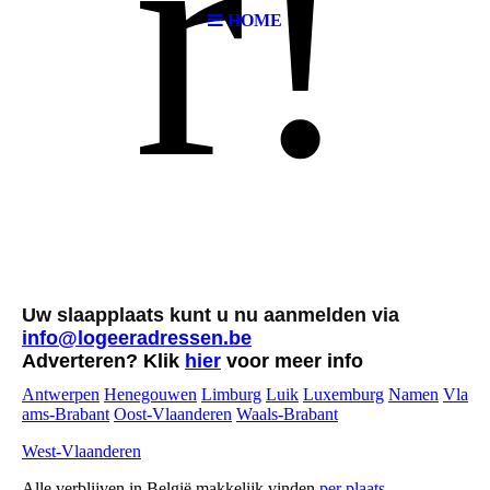
r!
HOME
Uw slaapplaats kunt u nu aanmelden via
info@logeeradressen.be
Adverteren
? Klik
hier
voor meer info
Antwerpen
Henegouwen
Limburg
Luik
Luxemburg
Namen
Vla
ams-Brabant
Oost-Vlaanderen
Waals-Brabant
West-Vlaanderen
Alle verblijven in België makkelijk vinden
per plaats