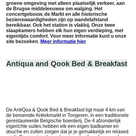
groene omgeving met alleen plaatselijk verkeer, aan
de Brugse middeleeuwse om walging. Het
concertgebouw, de Markt en alle historische
bezienswaardigheden zijn op wandelafstand
bereikbaar. Ook het station is vlakbij. Onze twee
slaapkamers hebben elk hun eigen verdieping, met
eigentijds comfort. Voor meer informatie kunt u onze
site bezoeken.
Meer informatie hier
Antiqua and Qook Bed & Breakfast
Antiqua and Qook Bed Breakfast_1459_4
Antiqua and Qook Bed Breakfast_1459_1
Antiqua and Qook Bed Breakfast_1459_5
De AntiQua & Qook Bed & Breakfast ligt maar 4 km van
de beroemde Antiekmarkt in Tongeren, in een traditionele
gerestaureerde Belgische boerderij. De 4 afzonderlijk
ingerichte suites hebben elk een eigen badkamer en
douche en zullen zorgen dat je je gemakkelijk en relaxed