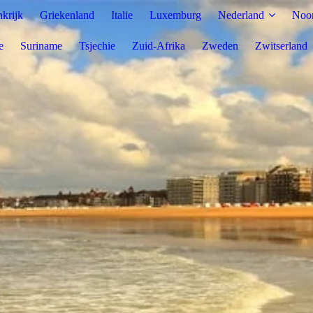
nkrijk
Griekenland
Italie
Luxemburg
Nederland
Noo
e
Suriname
Tsjechie
Zuid-Afrika
Zweden
Zwitserland