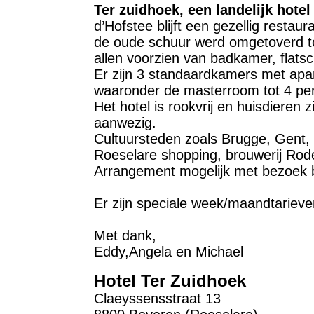
Ter zuidhoek, een landelijk hote
d’Hofstee blijft een gezellig restaur
de oude schuur werd omgetoverd t
allen voorzien van badkamer, flats
Er zijn 3 standaardkamers met apa
waaronder de masterroom tot 4 pe
Het hotel is rookvrij en huisdieren 
aanwezig.
Cultuursteden zoals Brugge, Gent, Ri
Roeselare shopping, brouwerij R
Arrangement mogelijk met bezoek b
Er zijn speciale week/maandtarieven
Met dank,
Eddy,Angela en Michael
Hotel Ter Zuidhoek
Claeyssensstraat 13