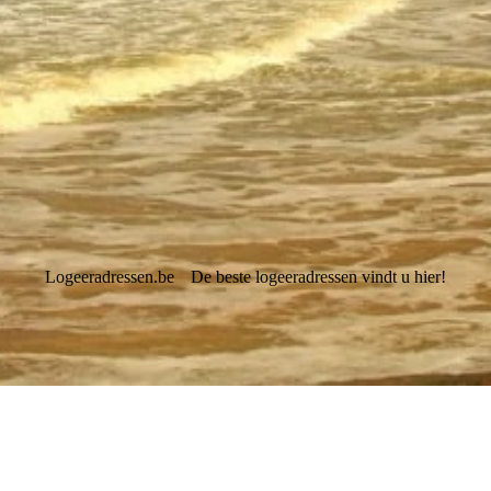
Logeeradressen.be
De beste logeeradressen vindt u hier!