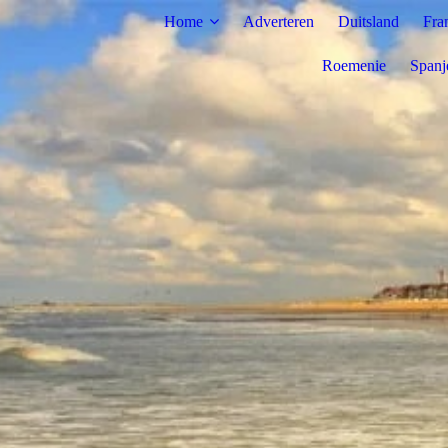
Home
Adverteren
Duitsland
Fra
Roemenie
Spanj