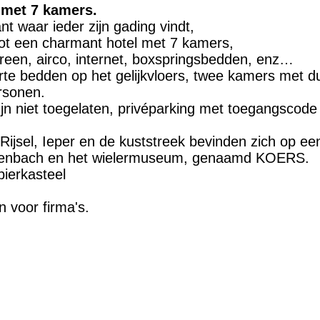
l met 7 kamers.
ant waar ieder zijn gading vindt,
ot een charmant hotel met 7 kamers,
creen, airco, internet, boxspringsbedden, enz…
rte bedden op het gelijkvloers, twee kamers met 
rsonen.
zijn niet toegelaten, privéparking met toegangscode 
jsel, Ieper en de kuststreek bevinden zich op een h
odenbach en het wielermuseum, genaamd KOERS.
ierkasteel
 voor firma's.