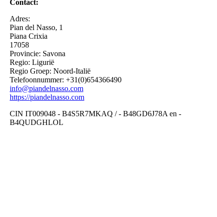
Contact:
Adres:
Pian del Nasso, 1
Piana Crixia
17058
Provincie: Savona
Regio: Ligurië
Regio Groep: Noord-Italië
Telefoonnummer: +31(0)654366490
info@piandelnasso.com
https://piandelnasso.com
CIN IT009048 - B4S5R7MKAQ / - B48GD6J78A en -
B4QUDGHLOL