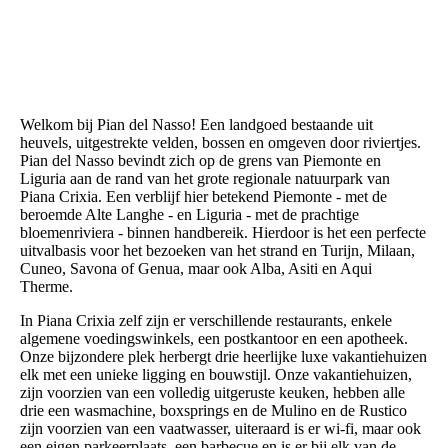
Welkom bij Pian del Nasso! Een landgoed bestaande uit
heuvels, uitgestrekte velden, bossen en omgeven door riviertjes.
Pian del Nasso bevindt zich op de grens van Piemonte en
Liguria aan de rand van het grote regionale natuurpark van
Piana Crixia. Een verblijf hier betekend Piemonte - met de
beroemde Alte Langhe - en Liguria - met de prachtige
bloemenriviera - binnen handbereik. Hierdoor is het een perfecte
uitvalbasis voor het bezoeken van het strand en Turijn, Milaan,
Cuneo, Savona of Genua, maar ook Alba, Asiti en Aqui
Therme.
In Piana Crixia zelf zijn er verschillende restaurants, enkele
algemene voedingswinkels, een postkantoor en een apotheek.
Onze bijzondere plek herbergt drie heerlijke luxe vakantiehuizen
elk met een unieke ligging en bouwstijl. Onze vakantiehuizen,
zijn voorzien van een volledig uitgeruste keuken, hebben alle
drie een wasmachine, boxsprings en de Mulino en de Rustico
zijn voorzien van een vaatwasser, uiteraard is er wi-fi, maar ook
een eigen parkeerplaats, een barbecue en is er bij elk van de