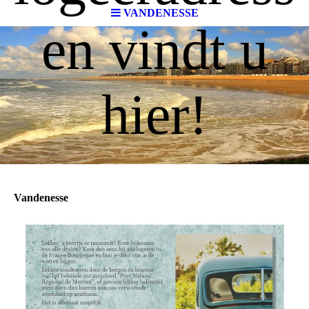
VANDENESSE
en vindt u
hier!
Vandenesse