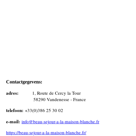
Contactgegevens:
adres:
1, Route de Cercy la Tour
58290 Vandenesse - France
telefoon:
+33(0)386 25 30 02
e-mail:
info@beau-sejour-a-la-maison-blanche.fr
https://beau-sejour-a-la-maison-blanche.fr/