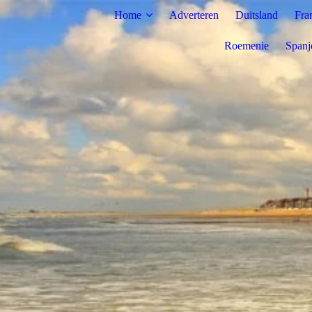
Home
Adverteren
Duitsland
Fra
Roemenie
Spanj