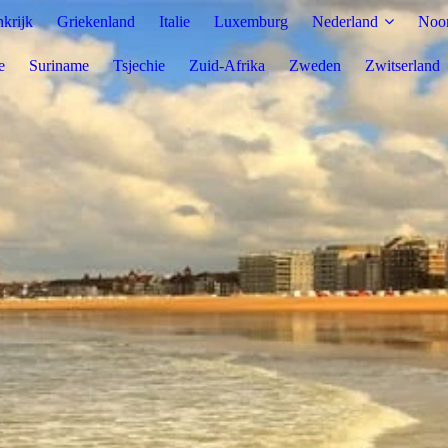
nkrijk
Griekenland
Italie
Luxemburg
Nederland
Noo
e
Suriname
Tsjechie
Zuid-Afrika
Zweden
Zwitserland