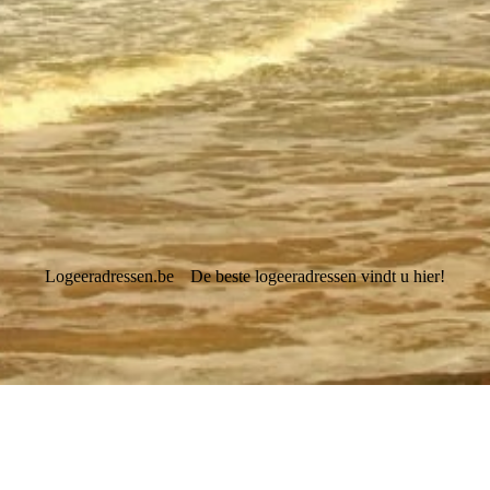
Logeeradressen.be
De beste logeeradressen vindt u hier!