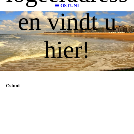
OSTUNI
en vindt u
hier!
Ostuni