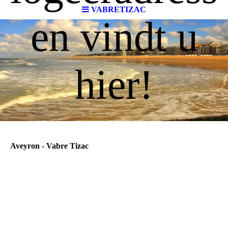
VABRETIZAC
en vindt u
hier!
Aveyron - Vabre Tizac