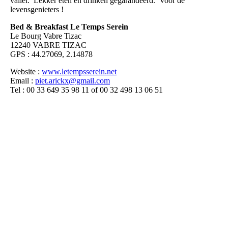
vallei. Lekker eten en drinken gegarandeerd. Voor de
levensgenieters !
Bed & Breakfast Le Temps Serein
Le Bourg Vabre Tizac
12240 VABRE TIZAC
GPS : 44.27069, 2.14878
Website :
www.letempsserein.net
Email :
piet.arickx@gmail.com
Tel : 00 33 649 35 98 11 of 00 32 498 13 06 51