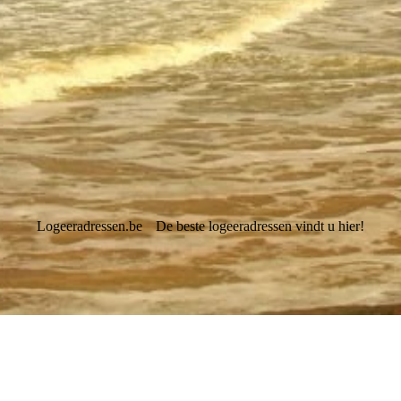
Logeeradressen.be
De beste logeeradressen vindt u hier!