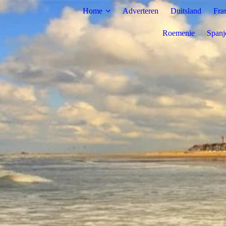
Home
Adverteren
Duitsland
Fra
Roemenie
Spanj