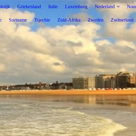
nkrijk
Griekenland
Italie
Luxemburg
Nederland
Noo
e
Suriname
Tsjechie
Zuid-Afrika
Zweden
Zwitserland