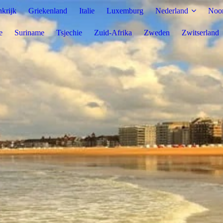
nkrijk
Griekenland
Italie
Luxemburg
Nederland
Noo
e
Suriname
Tsjechie
Zuid-Afrika
Zweden
Zwitserland