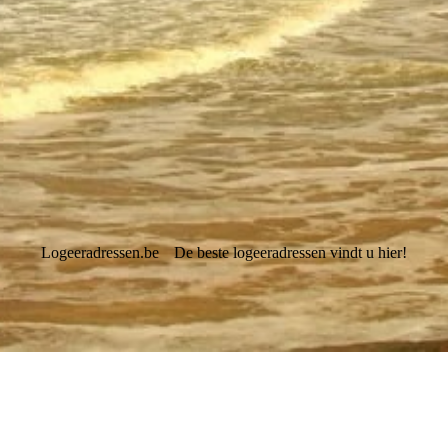
Logeeradressen.be
De beste logeeradressen vindt u hier!