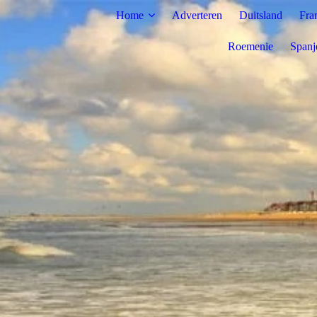
Home
Adverteren
Duitsland
Fra
Roemenie
Spanj