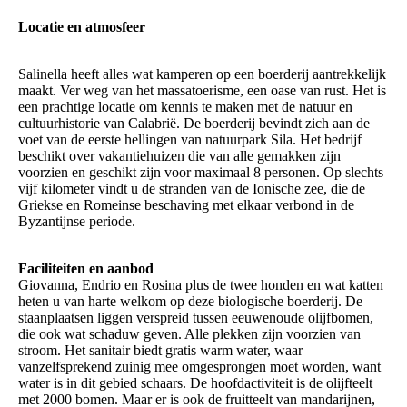
Locatie en atmosfeer
Salinella heeft alles wat kamperen op een boerderij aantrekkelijk
maakt. Ver weg van het massatoerisme, een oase van rust. Het is
een prachtige locatie om kennis te maken met de natuur en
cultuurhistorie van Calabrië. De boerderij bevindt zich aan de
voet van de eerste hellingen van natuurpark Sila. Het bedrijf
beschikt over vakantiehuizen die van alle gemakken zijn
voorzien en geschikt zijn voor maximaal 8 personen. Op slechts
vijf kilometer vindt u de stranden van de Ionische zee, die de
Griekse en Romeinse beschaving met elkaar verbond in de
Byzantijnse periode.
Faciliteiten en aanbod
Giovanna, Endrio en Rosina plus de twee honden en wat katten
heten u van harte welkom op deze biologische boerderij. De
staanplaatsen liggen verspreid tussen eeuwenoude olijfbomen,
die ook wat schaduw geven. Alle plekken zijn voorzien van
stroom. Het sanitair biedt gratis warm water, waar
vanzelfsprekend zuinig mee omgesprongen moet worden, want
water is in dit gebied schaars. De hoofdactiviteit is de olijfteelt
met 2000 bomen. Maar er is ook de fruitteelt van mandarijnen,