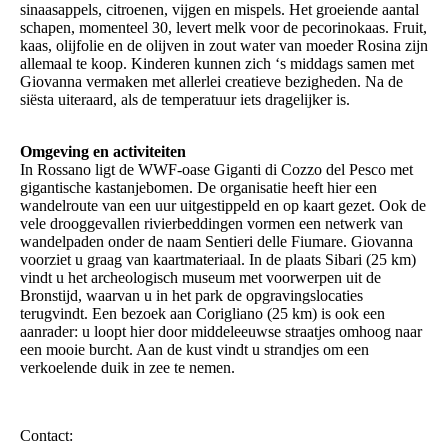
sinaasappels, citroenen, vijgen en mispels. Het groeiende aantal
schapen, momenteel 30, levert melk voor de pecorinokaas. Fruit,
kaas, olijfolie en de olijven in zout water van moeder Rosina zijn
allemaal te koop. Kinderen kunnen zich ‘s middags samen met
Giovanna vermaken met allerlei creatieve bezigheden. Na de
siësta uiteraard, als de temperatuur iets dragelijker is.
Omgeving en activiteiten
In Rossano ligt de WWF-oase Giganti di Cozzo del Pesco met
gigantische kastanjebomen. De organisatie heeft hier een
wandelroute van een uur uitgestippeld en op kaart gezet. Ook de
vele drooggevallen rivierbeddingen vormen een netwerk van
wandelpaden onder de naam Sentieri delle Fiumare. Giovanna
voorziet u graag van kaartmateriaal. In de plaats Sibari (25 km)
vindt u het archeologisch museum met voorwerpen uit de
Bronstijd, waarvan u in het park de opgravingslocaties
terugvindt. Een bezoek aan Corigliano (25 km) is ook een
aanrader: u loopt hier door middeleeuwse straatjes omhoog naar
een mooie burcht. Aan de kust vindt u strandjes om een
verkoelende duik in zee te nemen.
Contact: