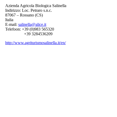
Azienda Agricola Biologica Salinella
Indirizzo: Loc. Petraro s.n.c.
87067 – Rossano (CS)
Italia
E-mail:
salinella@alice.it
Telefoon: +39 (0)983 565320
+39 3284536209
http://www.agriturismosalinella.it/en/