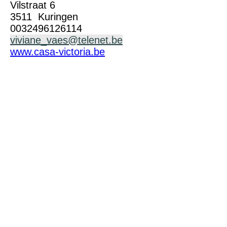
Vilstraat 6
3511 Kuringen
0032496126114
viviane_vaes@telenet.be
www.casa-victoria.be