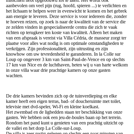
misschien hebt opgebouwd los te laten. Het wordt ook
aanbevolen om veel pijn (rug, hoofd, spieren ...) te verlichten en
het lichaam te helpen weer in evenwicht te komen en het gebrek
aan energie te leveren. Deze service is voor iedereen die, zonder
te hoeven reizen, op zoek is naar de kwaliteit van de service die
ze zelden vinden in gespecialiseerde centra die zich te vaak
richten op terugkeer ten koste van kwaliteit. Alleen het maken
van een afspraak is vereist via Villa Cédria, de masseur zorgt ter
plaatse voor alles wat nodig is om optimale omstandigheden te
verkrijgen. Zijn professionaliteit, zijn uitrusting en zijn
knowhow om uw tevredenheid te garanderen. In la Colle sur
Loup op ongeveer 3 km van Saint-Paul-de-Vence en op slechts
17 km van Nice en de luchthaven, heten wij u van harte welkom
in onze villa waar drie prachtige kamers op onze gasten
wachten.
De drie kamers bevinden zich op de tuinverdieping en elke
kamer heeft een eigen terras, bad- of doucheruimte met toilet,
televisie met dvd-speler, Wi-Fi en kleine koelkast.
Het zwembad en de ligbedden staan ter beschikking van onze
gasten. We hebben ook een jeu-de-boules baan op het terrein.
Rondom het pand kunt u genieten van een prachtig uitzicht op
de vallei en het dorp La Colle-sur-Loup.
De villa is zeer rustig gelegen op slechts een paar minuten van