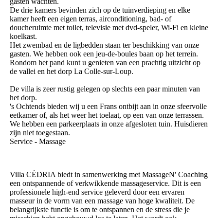
gasten wachten.
De drie kamers bevinden zich op de tuinverdieping en elke
kamer heeft een eigen terras, airconditioning, bad- of
doucheruimte met toilet, televisie met dvd-speler, Wi-Fi en kleine
koelkast.
Het zwembad en de ligbedden staan ter beschikking van onze
gasten. We hebben ook een jeu-de-boules baan op het terrein.
Rondom het pand kunt u genieten van een prachtig uitzicht op
de vallei en het dorp La Colle-sur-Loup.
De villa is zeer rustig gelegen op slechts een paar minuten van
het dorp.
's Ochtends bieden wij u een Frans ontbijt aan in onze sfeervolle
eetkamer of, als het weer het toelaat, op een van onze terrassen.
We hebben een parkeerplaats in onze afgesloten tuin. Huisdieren
zijn niet toegestaan.
Service - Massage
Villa CÉDRIA biedt in samenwerking met MassageN' Coaching
een ontspannende of verkwikkende massageservice. Dit is een
professionele high-end service geleverd door een ervaren
masseur in de vorm van een massage van hoge kwaliteit. De
belangrijkste functie is om te ontspannen en de stress die je